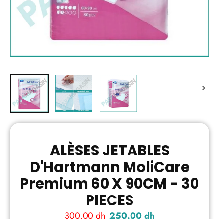
ALÈSES JETABLES
D'Hartmann MoliCare
Premium 60 X 90CM - 30
PIECES
Prix
300.00 dh
Prix
250.00 dh