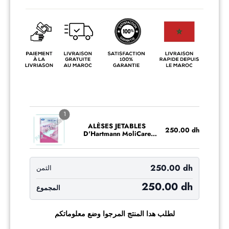
régulier
réduit
1
ALÈSES JETABLES
250.00 dh
D'Hartmann MoliCare
Premium 60 X 90CM - 30
PIECES
250.00 dh
الثمن
250.00 dh
المجموع
لطلب هدا المنتج المرجوا وضع معلوماتكم